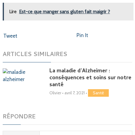
Lire
Est-ce que manger sans gluten fait maigrir ?
Pin It
Tweet
ARTICLES SIMILAIRES
La maladie d’Alzheimer :
conséquences et soins sur notre
santé
Olivier
•
avril 7, 2021
•
Santé
RÉPONDRE