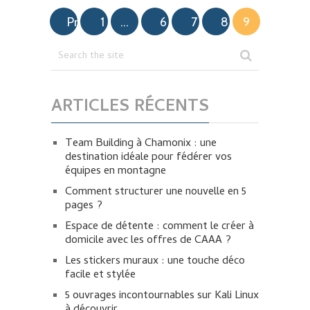
Pagination
Prev
1
…
6
7
8
9
des
publications
ARTICLES RÉCENTS
Team Building à Chamonix : une
destination idéale pour fédérer vos
équipes en montagne
Comment structurer une nouvelle en 5
pages ?
Espace de détente : comment le créer à
domicile avec les offres de CAAA ?
Les stickers muraux : une touche déco
facile et stylée
5 ouvrages incontournables sur Kali Linux